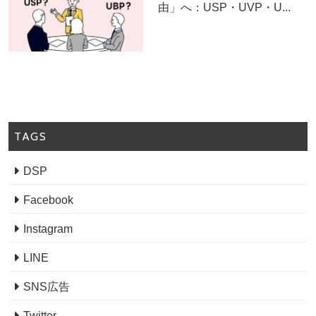
由」へ：USP・UVP・U...
TAGS
DSP
Facebook
Instagram
LINE
SNS広告
Twitter